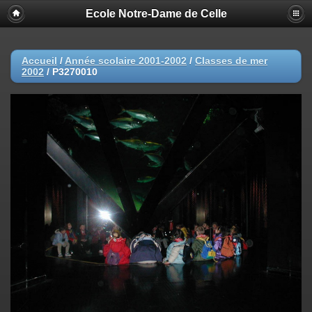
Ecole Notre-Dame de Celle
Accueil
/
Année scolaire 2001-2002
/
Classes de mer
2002
/
P3270010