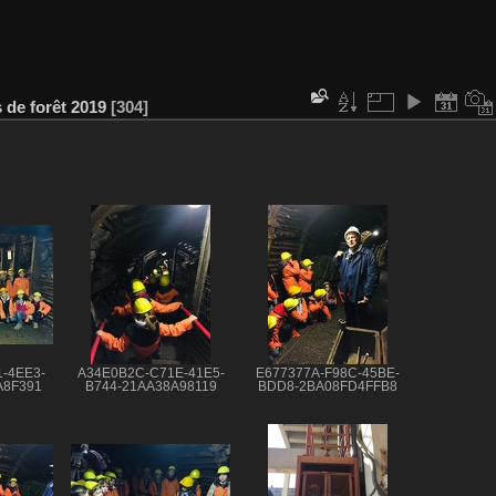
 de forêt 2019
304
-4EE3-
A34E0B2C-C71E-41E5-
E677377A-F98C-45BE-
A8F391
B744-21AA38A98119
BDD8-2BA08FD4FFB8