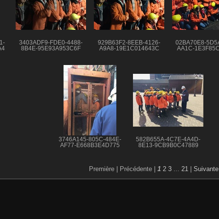
1-
3403ADF9-FDE0-4488-
929B63F2-8EEB-4126-
02BA70E8-5D5
A4
8B4E-95E93A953C6F
A9A8-19E1C014643C
AA1C-1E3F85
3746A145-805C-484E-
582B655A-4C7E-4A4D-
AF77-E668B3E4D775
8E13-9CB9B0C47889
Première |
Précédente |
1
2
3
...
21
|
Suivante