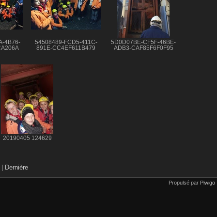
A-4B76-
54508489-FCD5-411C-
5D0D07BE-CF5F-46BE-
CA206A
891E-CC4EF611B479
ADB3-CAF85F6F0F95
20190405 124629
|
Dernière
Propulsé par
Piwigo