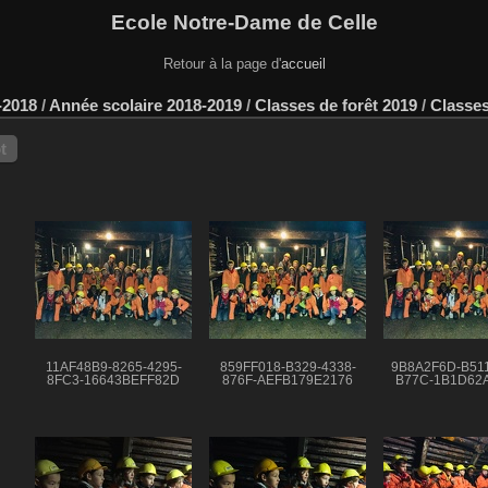
Ecole Notre-Dame de Celle
Retour à la page d'
accueil
-2018
/
Année scolaire 2018-2019
/
Classes de forêt 2019
/
Classes
t
11AF48B9-8265-4295-
859FF018-B329-4338-
9B8A2F6D-B511
8FC3-16643BEFF82D
876F-AEFB179E2176
B77C-1B1D62